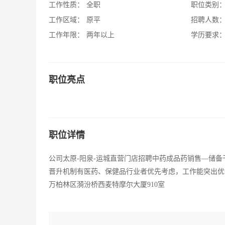
工作性质：
全职
职位类别
工作区域：
原平
招聘人数
工作年限：
两年以上
学历要求
职位亮点
职位详情
公司太原-阳泉-运城直营门店招聘中药成品药销售—储备干部
晋升机制有医药、保健品行业者优先考虑，工作能突出优
万柏林区漪汾桥西麦特摩尔大厦910室