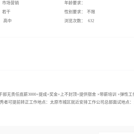
：
市场营销
年龄要求：
：
若干
性别要求：
不限
：
高中
浏览次数：
632
无责任底薪3000+提成+奖金+上不封顶×提供宿舍 ×带薪培训 ×弹性工作
秀者可提前转正工作地点：太原市城区就近安排工作公司总部面试地点：